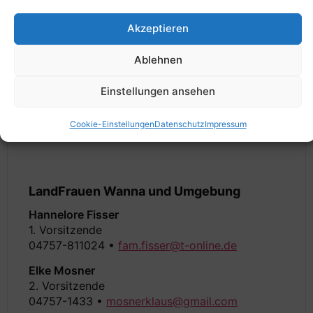
Akzeptieren
Ablehnen
Einstellungen ansehen
Cookie-Einstellungen
Datenschutz
Impressum
LandFrauen Wanna und Umgebung
Hannelore Fisser
1. Vorsitzende
04757-811024 •
fam.fisser@t-online.de
Elke Mosner
2. Vorsitzende
04757-1433 •
mosnerklaus@gmail.com