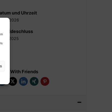
atum und Uhrzeit
3-06-2026
nmeldeschluss
um
7-10-2025
Ds
rt
en
hare With Friends