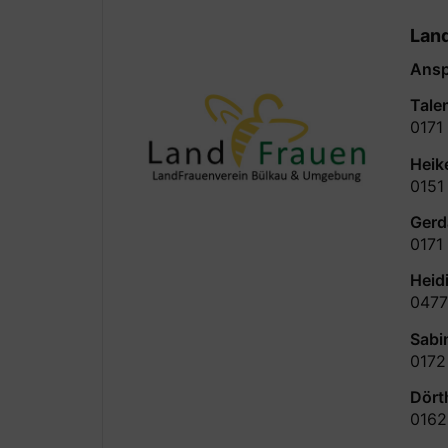
Lan
Ansp
Tale
0171
Heik
0151
Gerd
0171
Heid
0477
Sabi
0172
Dört
0162