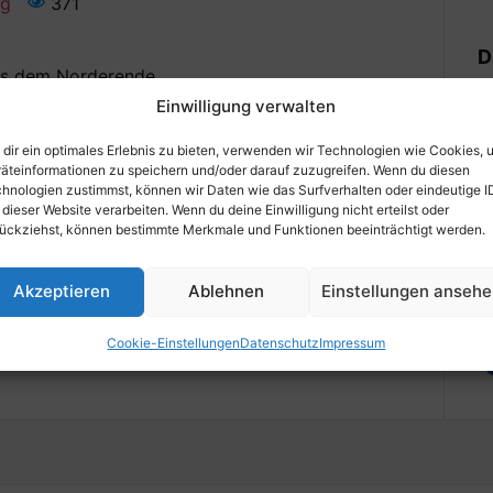
ng
371
D
us dem Norderende.
1
i Heike Griemsmann unter 04754/784.
Einwilligung verwalten
A
dir ein optimales Erlebnis zu bieten, verwenden wir Technologien wie Cookies, 
2
äteinformationen zu speichern und/oder darauf zuzugreifen. Wenn du diesen
hnologien zustimmst, können wir Daten wie das Surfverhalten oder eindeutige I
 dieser Website verarbeiten. Wenn du deine Einwilligung nicht erteilst oder
O
ückziehst, können bestimmte Merkmale und Funktionen beeinträchtigt werden.
-
Akzeptieren
Ablehnen
Einstellungen anseh
S
Cookie-Einstellungen
Datenschutz
Impressum