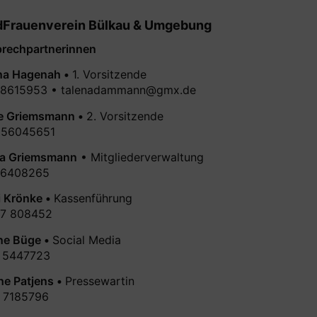
dFrauenverein Bülkau & Umgebung
rechpartnerinnen
na Hagenah •
1. Vorsitzende
 8615953 • talenadammann@gmx.de
e Griemsmann •
2. Vorsitzende
 56045651
a Griemsmann
• Mitgliederverwaltung
 6408265
i Krönke •
Kassenführung
7 808452
ne Büge •
Social Media
 5447723
he Patjens •
Pressewartin
 7185796