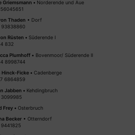
e Griemsmann •
Norderende und Aue
 56045651
von Thaden
• Dorf
 93838860
 von Rüsten •
Süderende I
4 832
cca Plumhoff •
Bovenmoor/ Süderende II
4 8998744
 Hinck-Ficke •
Cadenberge
7 6864859
n Jabben •
Kehdingbruch
 3099985
d Frey •
Osterbruch
na Becker
• Otterndorf
 9441825