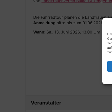
von
LandFrauenverein Bülkau & Umgebu
Die Fahrradtour planen die Landfrauen a
Anmeldung
bitte bis zum 01.06.2026 be
Wann:
Sa., 13. Juni 2026, 13.00 Uhr
Um 
Ger
Tec
auf
zur
Veranstalter