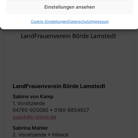
Einstellungen ansehen
Cookie-Einstellungen
Datenschutz
Impressum
LandFrauenverein Börde Lamstedt
Sabine von Kamp
1. Vorsitzende
04765-920080 • 0160-8854927
ousvk@t-online.de
Sabrina Mahler
2. Vorsitzende • Ihlbeck