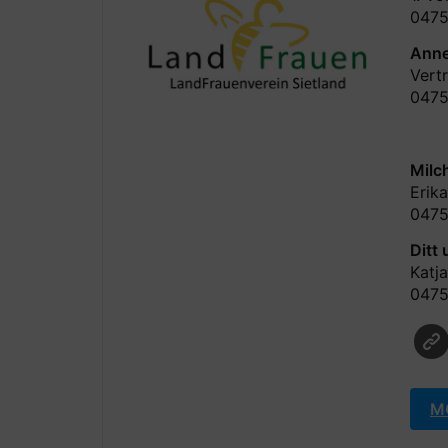
0475
Anne
Vert
0475
Milc
Erik
047
Ditt
Katj
047
M