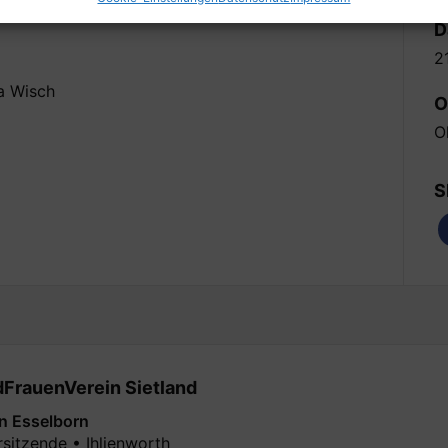
D
2
a Wisch
O
O
S
FrauenVerein Sietland
in Esselborn
rsitzende • Ihlienworth