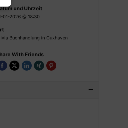
atum und Uhrzeit
1-01-2026 @ 18:30
rt
livia Buchhandlung in Cuxhaven
hare With Friends