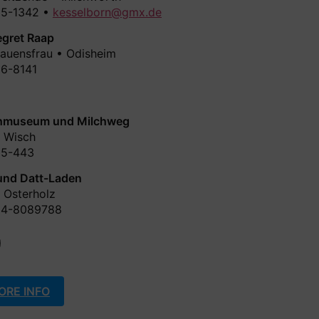
5-1342 •
kesselborn@gmx.de
gret Raap
rauensfrau • Odisheim
6-8141
hmuseum und Milchweg
a Wisch
55-443
 und Datt-Laden
a Osterholz
54-8089788
ORE INFO