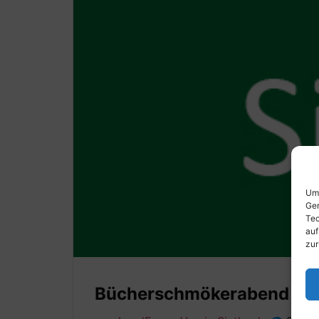
Um 
Ger
Tec
auf
zur
Bücherschmökerabend in d