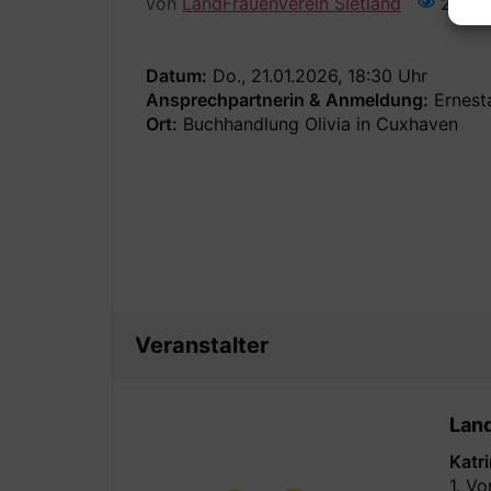
von
LandFrauenVerein Sietland
227
Datum:
Do., 21.01.2026, 18:30 Uhr
Ansprechpartnerin & Anmeldung:
Ernest
Ort:
Buchhandlung Olivia in Cuxhaven
Veranstalter
Land
Katr
1. Vo